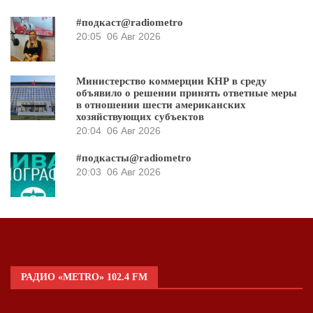
#подкаст@radiometro
20:05
06 Авг 2026
Министерство коммерции КНР в среду
объявило о решении принять ответные меры
в отношении шести американских
хозяйствующих субъектов
20:04
06 Авг 2026
#подкасты@radiometro
20:03
06 Авг 2026
РАДИО «METRO» 102.4 FM