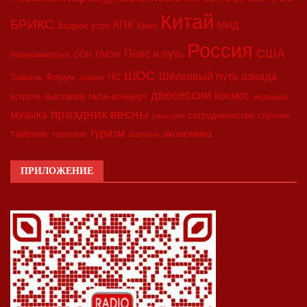
Китай
БРИКС
КПК
МИД
Бодрое утро
Кино
Россия
США
Пояс и путь
Минкоммерции
ООН
ПМЭФ
ШОС
азиада
Шёлковый путь
Форум
ЧС
Тайвань
Харбин
двесессии
космос
выставка
гала-концерт
встреча
медицина
праздник весны
музыка
сотрудничество
спутник
синьцзян
туризм
экономика
тайвань
торговля
экология
ПРИЛОЖЕНИЕ