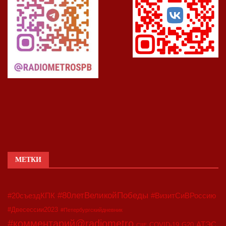
МЕТКИ
#80летВеликойПобеды
#20съездКПК
#ВизитСиВРоссию
#Двесессии2023
#Петербургскийдневник
#комментарий@radiometro
АТЭС
COVID-19
G20
CIIE