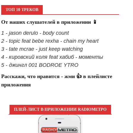
ТОП 10 ТРЕКОВ
От наших слушателей в приложении 📱
1 - jason derulo - body count
2 - topic feat bebe rexha - chain my heart
3 - tate mcrae - just keep watching
4 - кировский коля feat хабиб - моменты
5 - джингл 001 BODROE YTRO
Расскажи, что нравится - жми 👍 в плейлисте
приложения
ПЛЕЙ-ЛИСТ В ПРИЛОЖЕНИИ RADIOМЕТРО