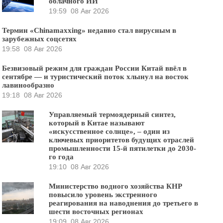
облачного ИИ
19:59
08 Авг 2026
Термин «Chinamaxxing» недавно стал вирусным в
зарубежных соцсетях
19:58
08 Авг 2026
Безвизовый режим для граждан России Китай ввёл в
сентябре — и туристический поток хлынул на восток
лавинообразно
19:18
08 Авг 2026
Управляемый термоядерный синтез,
который в Китае называют
«искусственное солнце», – один из
ключевых приоритетов будущих отраслей
промышленности 15-й пятилетки до 2030-
го года
19:10
08 Авг 2026
Министерство водного хозяйства КНР
повысило уровень экстренного
реагирования на наводнения до третьего в
шести восточных регионах
19:09
08 Авг 2026