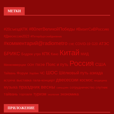
МЕТКИ
#80летВеликойПобеды
#20съездКПК
#ВизитСиВРоссию
#Двесессии2023
#Петербургскийдневник
#комментарий@radiometro
АТЭС
COVID-19
G20
CIIE
Китай
БРИКС
КПК
МИД
Бодрое утро
Кино
Россия
США
Пояс и путь
Минкоммерции
ООН
ПМЭФ
ШОС
азиада
Шёлковый путь
Форум
ЧС
Тайвань
Харбин
двесессии
космос
выставка
гала-концерт
встреча
медицина
праздник весны
музыка
сотрудничество
спутник
синьцзян
туризм
экономика
тайвань
торговля
экология
ПРИЛОЖЕНИЕ