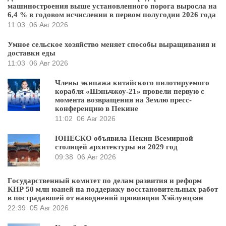
машиностроения выше установленного порога выросла на
6,4 % в годовом исчислении в первом полугодии 2026 года
11:03
06 Авг 2026
Умное сельское хозяйство меняет способы выращивания и
доставки еды
11:03
06 Авг 2026
Члены экипажа китайского пилотируемого
корабля «Шэньчжоу-21» провели первую с
момента возвращения на Землю пресс-
конференцию в Пекине
11:02
06 Авг 2026
ЮНЕСКО объявила Пекин Всемирной
столицей архитектуры на 2029 год
09:38
06 Авг 2026
Государственный комитет по делам развития и реформ
КНР 50 млн юаней на поддержку восстановительных работ
в пострадавшей от наводнений провинции Хэйлунцзян
22:39
05 Авг 2026