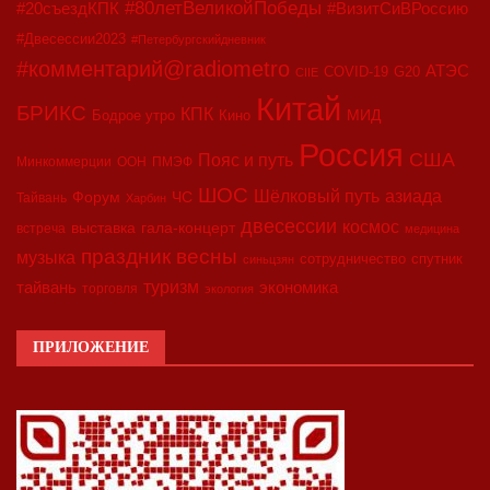
#80летВеликойПобеды
#20съездКПК
#ВизитСиВРоссию
#Двесессии2023
#Петербургскийдневник
#комментарий@radiometro
АТЭС
COVID-19
G20
CIIE
Китай
БРИКС
КПК
МИД
Бодрое утро
Кино
Россия
США
Пояс и путь
Минкоммерции
ООН
ПМЭФ
ШОС
азиада
Шёлковый путь
Форум
ЧС
Тайвань
Харбин
двесессии
космос
выставка
гала-концерт
встреча
медицина
праздник весны
музыка
сотрудничество
спутник
синьцзян
туризм
экономика
тайвань
торговля
экология
ПРИЛОЖЕНИЕ