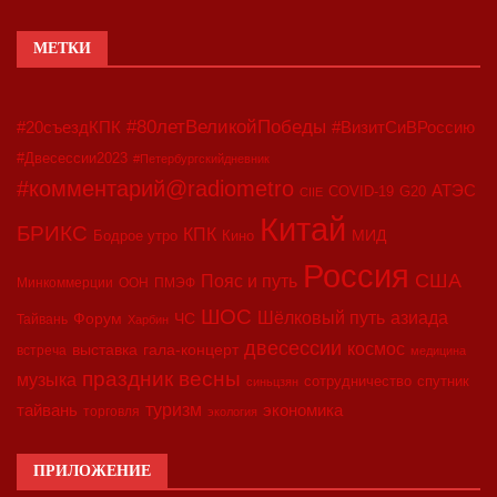
МЕТКИ
#80летВеликойПобеды
#20съездКПК
#ВизитСиВРоссию
#Двесессии2023
#Петербургскийдневник
#комментарий@radiometro
АТЭС
COVID-19
G20
CIIE
Китай
БРИКС
КПК
МИД
Бодрое утро
Кино
Россия
США
Пояс и путь
Минкоммерции
ООН
ПМЭФ
ШОС
азиада
Шёлковый путь
Форум
ЧС
Тайвань
Харбин
двесессии
космос
выставка
гала-концерт
встреча
медицина
праздник весны
музыка
сотрудничество
спутник
синьцзян
туризм
экономика
тайвань
торговля
экология
ПРИЛОЖЕНИЕ