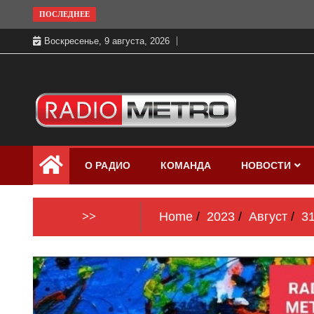
Skip
ПОСЛЕДНЕЕ
to
Воскресенье, 9 августа, 2026
content
Слушать онлайн и на 102.4 FM
Радио МЕТРО
бесплатно в хорошем качестве Санкт-
О РАДИО
КОМАНДА
НОВОСТИ
Петербург и Россия
>>
Home
2023
Август
3