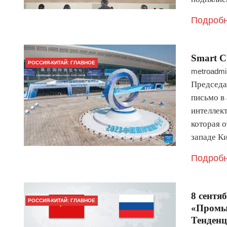
Подробн
Smart C
РОССИЯ-КИТАЙ: ГЛАВНОЕ
metroadmi
Председа
письмо в
интеллек
которая 
западе Ки
Подробн
8 сентя
РОССИЯ-КИТАЙ: ГЛАВНОЕ
«Промы
Тенденц