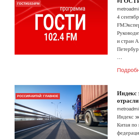
#ГОСТИ
ГОСТИ1024FM
metroadmi
4 сентяб
FMЭкспер
Руководи
и стран 
Петербур
…
Подробн
Индекс 
РОССИЯ-КИТАЙ: ГЛАВНОЕ
отрасли
metroadmi
Индекс э
Китая по
федераци