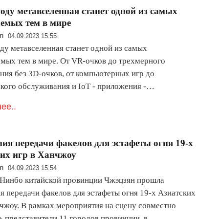
году метавселенная станет одной из самых
емых тем в мире
n
04.09.2023 15:55
оду метавселенная станет одной из самых
мых тем в мире. От VR-очков до трехмерного
ния без 3D-очков, от компьютерных игр до
кого обслуживания и IoT - приложения -…
ее..
ия передачи факелов для эстафеты огня 19-х
их игр в Ханчжоу
n
04.09.2023 15:54
 Нинбо китайской провинции Чжэцзян прошла
я передачи факелов для эстафеты огня 19-х Азиатских
нчжоу. В рамках мероприятия на сцену совместно
ь представители 11 городов провинции, в…