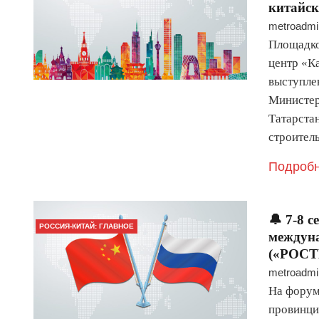
китайс
metroadmi
Площадко
центр «К
выступлен
Министер
Татарста
строител
Подробн
🔔 7-8 
РОССИЯ-КИТАЙ: ГЛАВНОЕ
междуна
(«РОСТ
metroadmi
На форум
провинци