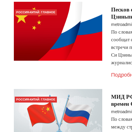
Песков 
РОССИЯ-КИТАЙ: ГЛАВНОЕ
Цзиньп
metroadmi
По словам
сообщат 
встречи 
Си Цзинь
журнали
Подробн
МИД РФ
РОССИЯ-КИТАЙ: ГЛАВНОЕ
времен 
metroadmi
По слова
между ст