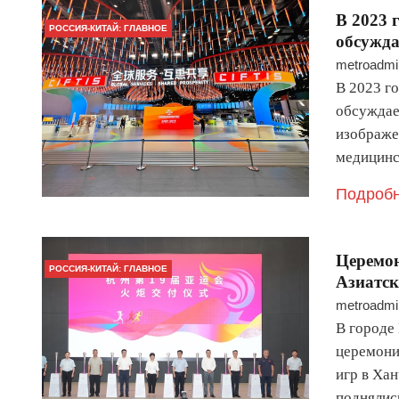
В 2023 
РОССИЯ-КИТАЙ: ГЛАВНОЕ
обсужда
metroadmi
В 2023 г
обсуждае
изображе
медицинс
Подробн
Церемон
РОССИЯ-КИТАЙ: ГЛАВНОЕ
Азиатск
metroadmi
В городе
церемони
игр в Ха
поднялис