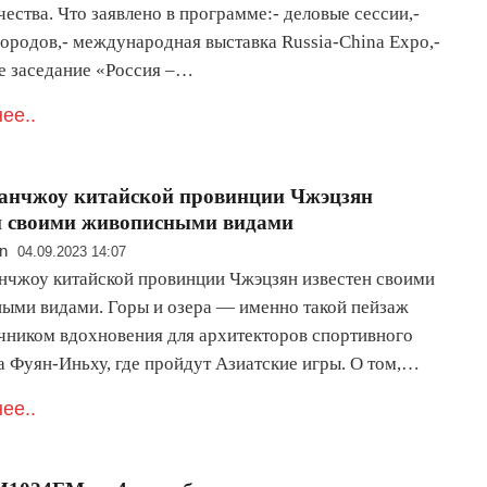
ества. Что заявлено в программе:- деловые сессии,-
ородов,- международная выставка Russia-China Expo,-
е заседание «Россия –…
ее..
анчжоу китайской провинции Чжэцзян
н своими живописными видами
n
04.09.2023 14:07
нчжоу китайской провинции Чжэцзян известен своими
ыми видами. Горы и озера — именно такой пейзаж
очником вдохновения для архитекторов спортивного
а Фуян-Иньху, где пройдут Азиатские игры. О том,…
ее..