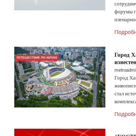
сотруднич
форумы г
пленарно
Подробн
Город Х
ПУТЕШЕСТВИЕ ПО КИТАЮ
известе
metroadmi
Город Ха
живописн
стал ист
комплекс
Подробн