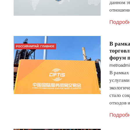
данном э
отношени
Подробн
В рамк
РОССИЯ-КИТАЙ: ГЛАВНОЕ
торговл
форум п
metroadmi
В рамках
услугами
экологич
стало со
отходов 
Подробн