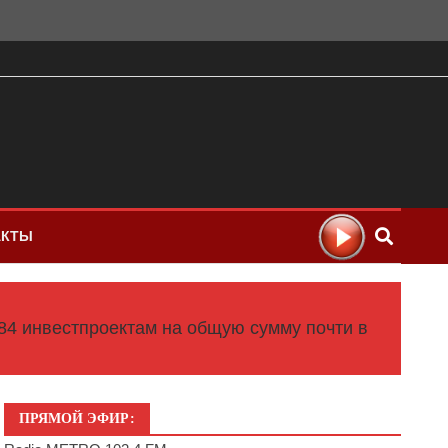
АКТЫ
84 инвестпроектам на общую сумму почти в
ПРЯМОЙ ЭФИР: