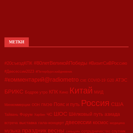
МЕТКИ
#80летВеликойПобеды
#20съездКПК
#ВизитСиВРоссию
#Двесессии2023
#Петербургскийдневник
#комментарий@radiometro
АТЭС
COVID-19
G20
CIIE
Китай
БРИКС
КПК
МИД
Бодрое утро
Кино
Россия
США
Пояс и путь
Минкоммерции
ООН
ПМЭФ
ШОС
азиада
Шёлковый путь
Форум
ЧС
Тайвань
Харбин
двесессии
космос
выставка
гала-концерт
встреча
медицина
праздник весны
музыка
сотрудничество
спутник
синьцзян