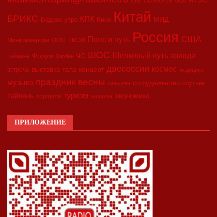
COVID-19
G20
CIIE
Китай
БРИКС
КПК
МИД
Бодрое утро
Кино
Россия
США
Пояс и путь
Минкоммерции
ООН
ПМЭФ
ШОС
азиада
Шёлковый путь
Форум
ЧС
Тайвань
Харбин
двесессии
космос
выставка
гала-концерт
встреча
медицина
праздник весны
музыка
сотрудничество
спутник
синьцзян
туризм
экономика
тайвань
торговля
экология
ПРИЛОЖЕНИЕ