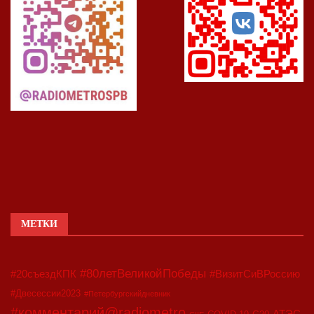
МЕТКИ
#80летВеликойПобеды
#20съездКПК
#ВизитСиВРоссию
#Двесессии2023
#Петербургскийдневник
#комментарий@radiometro
АТЭС