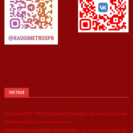
МЕТКИ
#80летВеликойПобеды
#20съездКПК
#ВизитСиВРоссию
#Двесессии2023
#Петербургскийдневник
#комментарий@radiometro
АТЭС
COVID-19
G20
CIIE