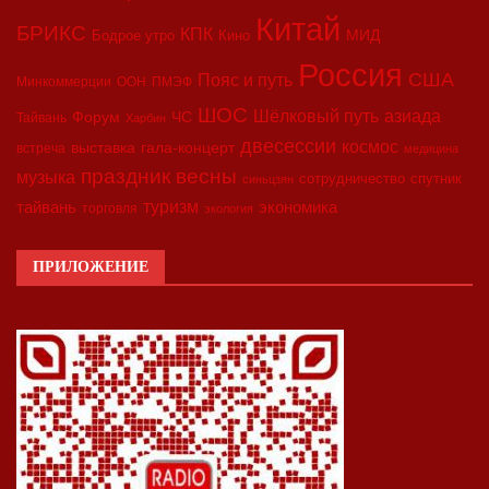
Китай
БРИКС
КПК
МИД
Бодрое утро
Кино
Россия
США
Пояс и путь
Минкоммерции
ООН
ПМЭФ
ШОС
азиада
Шёлковый путь
Форум
ЧС
Тайвань
Харбин
двесессии
космос
выставка
гала-концерт
встреча
медицина
праздник весны
музыка
сотрудничество
спутник
синьцзян
туризм
экономика
тайвань
торговля
экология
ПРИЛОЖЕНИЕ