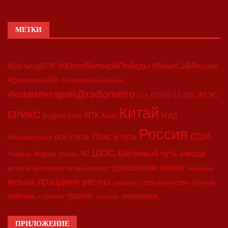
МЕТКИ
#80летВеликойПобеды
#20съездКПК
#ВизитСиВРоссию
#Двесессии2023
#Петербургскийдневник
#комментарий@radiometro
АТЭС
COVID-19
G20
CIIE
Китай
БРИКС
КПК
МИД
Бодрое утро
Кино
Россия
США
Пояс и путь
Минкоммерции
ООН
ПМЭФ
ШОС
азиада
Шёлковый путь
Форум
ЧС
Тайвань
Харбин
двесессии
космос
выставка
гала-концерт
встреча
медицина
праздник весны
музыка
сотрудничество
спутник
синьцзян
туризм
экономика
тайвань
торговля
экология
ПРИЛОЖЕНИЕ