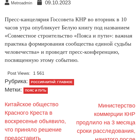
09.10.2023
Metroadmin
Пресс-канцелярия Госсовета КНР во вторник в 10
часов утра опубликует Белую книгу под названием
«Совместное строительство «Пояса и пути»: важная
практика формирования сообщества единой судьбы
человечества» и проведет пресс-конференцию,
посвященную этому событию.
Post Views:
1 561
Рубрика:
РОССИЯ-КИТАЙ: ГЛАВНОЕ
Метки:
ПОЯС И ПУТЬ
Китайское общество
Министерство
Красного Креста в
коммерции КНР
воскресенье объявило,
продлило на 3 месяца
что приняло решение
сроки расследования,
предоставить
начатого после