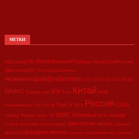
МЕТКИ
#80летВеликойПобеды
#20съездКПК
#ВизитСиВРоссию
#Двесессии2023
#Петербургскийдневник
#комментарий@radiometro
АТЭС
COVID-19
G20
CIIE
Китай
БРИКС
КПК
МИД
Бодрое утро
Кино
Россия
США
Пояс и путь
Минкоммерции
ООН
ПМЭФ
ШОС
азиада
Шёлковый путь
Форум
ЧС
Тайвань
Харбин
двесессии
космос
выставка
гала-концерт
встреча
медицина
праздник весны
музыка
сотрудничество
спутник
синьцзян