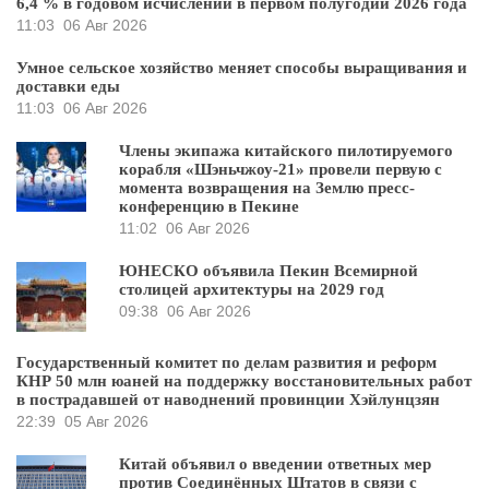
6,4 % в годовом исчислении в первом полугодии 2026 года
11:03
06 Авг 2026
Умное сельское хозяйство меняет способы выращивания и
доставки еды
11:03
06 Авг 2026
Члены экипажа китайского пилотируемого
корабля «Шэньчжоу-21» провели первую с
момента возвращения на Землю пресс-
конференцию в Пекине
11:02
06 Авг 2026
ЮНЕСКО объявила Пекин Всемирной
столицей архитектуры на 2029 год
09:38
06 Авг 2026
Государственный комитет по делам развития и реформ
КНР 50 млн юаней на поддержку восстановительных работ
в пострадавшей от наводнений провинции Хэйлунцзян
22:39
05 Авг 2026
Китай объявил о введении ответных мер
против Соединённых Штатов в связи с