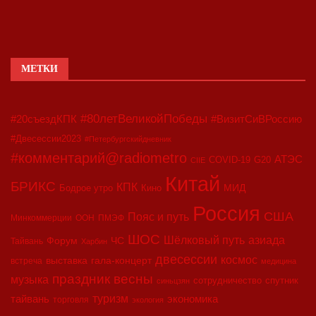
МЕТКИ
#80летВеликойПобеды
#20съездКПК
#ВизитСиВРоссию
#Двесессии2023
#Петербургскийдневник
#комментарий@radiometro
АТЭС
COVID-19
G20
CIIE
Китай
БРИКС
КПК
МИД
Бодрое утро
Кино
Россия
США
Пояс и путь
Минкоммерции
ООН
ПМЭФ
ШОС
азиада
Шёлковый путь
Форум
ЧС
Тайвань
Харбин
двесессии
космос
выставка
гала-концерт
встреча
медицина
праздник весны
музыка
сотрудничество
спутник
синьцзян
туризм
экономика
тайвань
торговля
экология