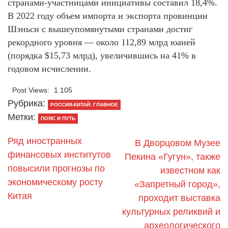
странами-участницами инициативы составил 18,4%.
В 2022 году объем импорта и экспорта провинции
Шэньси с вышеупомянутыми странами достиг
рекордного уровня — около 112,89 млрд юаней
(порядка $15,73 млрд), увеличившись на 41% в
годовом исчислении.
Post Views:
1 105
Рубрика:
РОССИЯ-КИТАЙ: ГЛАВНОЕ
Метки:
ПОЯС И ПУТЬ
Ряд иностранных
В Дворцовом Музее
финансовых институтов
Пекина «Гугун», также
повысили прогнозы по
известном как
экономическому росту
«Запретный город»,
Китая
проходит выставка
культурных реликвий и
археологического