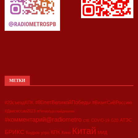
МЕТКИ
#80летВеликойПобеды
#20съездКПК
#ВизитСиВРоссию
#Двесессии2023
#Петербургскийдневник
#комментарий@radiometro
АТЭС
COVID-19
G20
CIIE
Китай
БРИКС
КПК
МИД
Бодрое утро
Кино