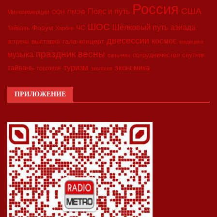
Россия
США
Пояс и путь
Минкоммерции
ООН
ПМЭФ
ШОС
азиада
Шёлковый путь
Форум
ЧС
Тайвань
Харбин
двесессии
космос
выставка
гала-концерт
встреча
медицина
праздник весны
музыка
сотрудничество
спутник
синьцзян
туризм
экономика
тайвань
торговля
экология
ПРИЛОЖЕНИЕ