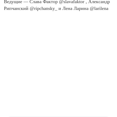
Ведущие — Слава Фактор @slavafaktor , Александр
Рипчанский @ripchansky_ и Лена Ларина @larilena