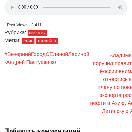
Post Views:
2 411
Рубрика:
БЛОГ ШОУ
Метки:
RAFAL
АНАСТЕЙША
#ВечернийГородСЕленойЛариной
Владими
-Андрей Пастушенко
поручил правит
России вним
отнестись 
плану по по
экспорта рос
нефти в Азию, А
Латинскую 
Добавить комментарий