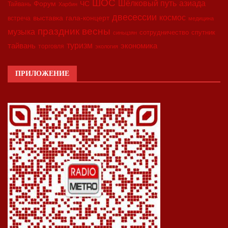
ШОС
азиада
Шёлковый путь
Форум
ЧС
Тайвань
Харбин
двесессии
космос
выставка
гала-концерт
встреча
медицина
праздник весны
музыка
сотрудничество
спутник
синьцзян
туризм
экономика
тайвань
торговля
экология
ПРИЛОЖЕНИЕ