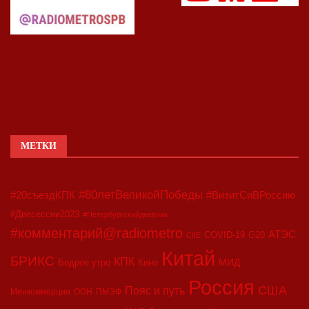
МЕТКИ
#80летВеликойПобеды
#20съездКПК
#ВизитСиВРоссию
#Двесессии2023
#Петербургскийдневник
#комментарий@radiometro
АТЭС
COVID-19
G20
CIIE
Китай
БРИКС
КПК
МИД
Бодрое утро
Кино
Россия
США
Пояс и путь
Минкоммерции
ООН
ПМЭФ