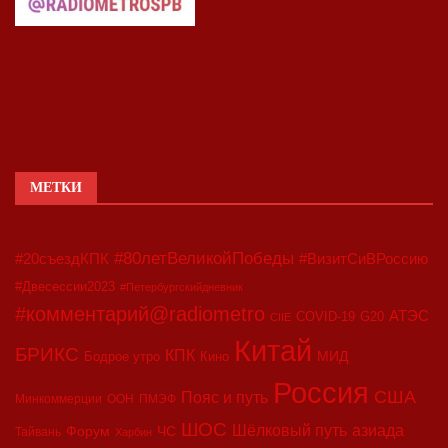
МЕТКИ
#80летВеликойПобеды
#20съездКПК
#ВизитСиВРоссию
#Двесессии2023
#Петербургскийдневник
#комментарий@radiometro
АТЭС
COVID-19
G20
CIIE
Китай
БРИКС
КПК
МИД
Бодрое утро
Кино
Россия
США
Пояс и путь
Минкоммерции
ООН
ПМЭФ
ШОС
азиада
Шёлковый путь
Форум
ЧС
Тайвань
Харбин