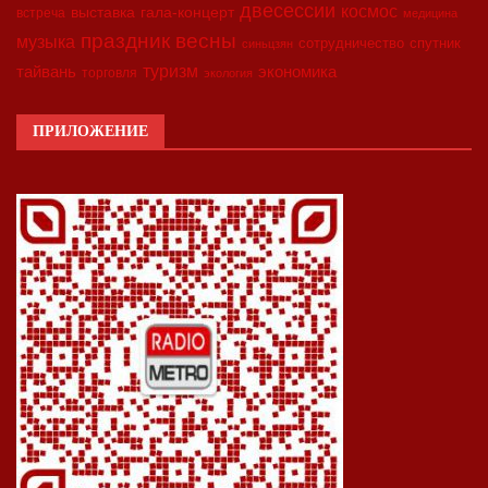
двесессии
космос
выставка
гала-концерт
встреча
медицина
праздник весны
музыка
сотрудничество
спутник
синьцзян
туризм
экономика
тайвань
торговля
экология
ПРИЛОЖЕНИЕ