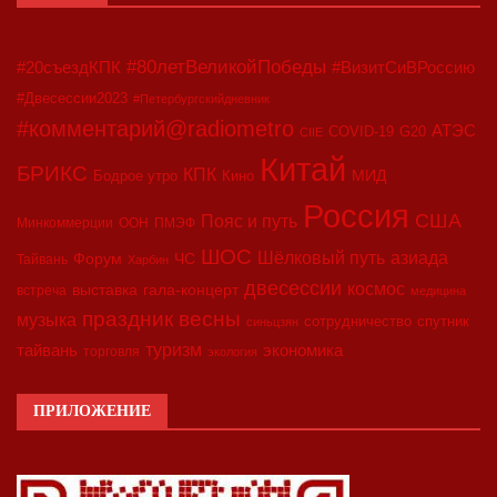
#80летВеликойПобеды
#20съездКПК
#ВизитСиВРоссию
#Двесессии2023
#Петербургскийдневник
#комментарий@radiometro
АТЭС
COVID-19
G20
CIIE
Китай
БРИКС
КПК
МИД
Бодрое утро
Кино
Россия
США
Пояс и путь
Минкоммерции
ООН
ПМЭФ
ШОС
азиада
Шёлковый путь
Форум
ЧС
Тайвань
Харбин
двесессии
космос
выставка
гала-концерт
встреча
медицина
праздник весны
музыка
сотрудничество
спутник
синьцзян
туризм
экономика
тайвань
торговля
экология
ПРИЛОЖЕНИЕ