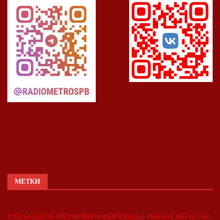
МЕТКИ
#80летВеликойПобеды
#20съездКПК
#ВизитСиВРоссию