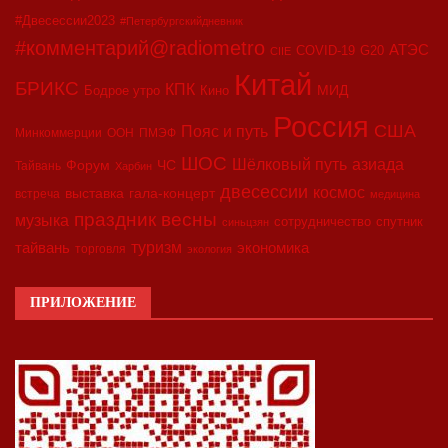
#Двесессии2023
#Петербургскийдневник
#комментарий@radiometro
АТЭС
COVID-19
G20
CIIE
Китай
БРИКС
КПК
МИД
Бодрое утро
Кино
Россия
США
Пояс и путь
Минкоммерции
ООН
ПМЭФ
ШОС
азиада
Шёлковый путь
Форум
ЧС
Тайвань
Харбин
двесессии
космос
выставка
гала-концерт
встреча
медицина
праздник весны
музыка
сотрудничество
спутник
синьцзян
туризм
экономика
тайвань
торговля
экология
ПРИЛОЖЕНИЕ