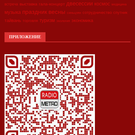
двесессии
космос
выставка
гала-концерт
встреча
медицина
праздник весны
музыка
сотрудничество
спутник
синьцзян
туризм
экономика
тайвань
торговля
экология
ПРИЛОЖЕНИЕ