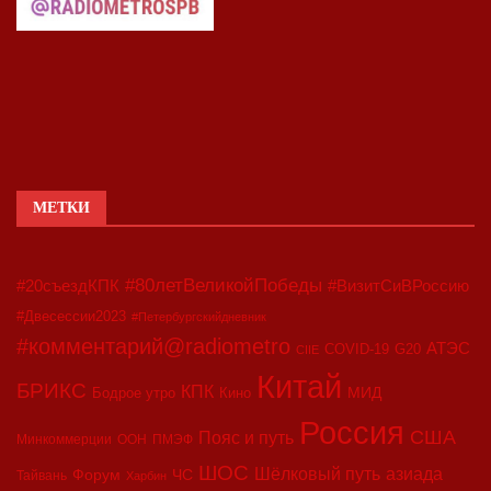
МЕТКИ
#80летВеликойПобеды
#20съездКПК
#ВизитСиВРоссию
#Двесессии2023
#Петербургскийдневник
#комментарий@radiometro
АТЭС
COVID-19
G20
CIIE
Китай
БРИКС
КПК
МИД
Бодрое утро
Кино
Россия
США
Пояс и путь
Минкоммерции
ООН
ПМЭФ
ШОС
азиада
Шёлковый путь
Форум
ЧС
Тайвань
Харбин