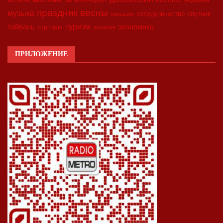
встреча
медицина
праздник весны
музыка
сотрудничество
спутник
синьцзян
туризм
экономика
тайвань
торговля
экология
ПРИЛОЖЕНИЕ