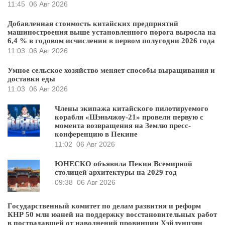
11:45
06 Авг 2026
Добавленная стоимость китайских предприятий
машиностроения выше установленного порога выросла на
6,4 % в годовом исчислении в первом полугодии 2026 года
11:03
06 Авг 2026
Умное сельское хозяйство меняет способы выращивания и
доставки еды
11:03
06 Авг 2026
Члены экипажа китайского пилотируемого
корабля «Шэньчжоу-21» провели первую с
момента возвращения на Землю пресс-
конференцию в Пекине
11:02
06 Авг 2026
ЮНЕСКО объявила Пекин Всемирной
столицей архитектуры на 2029 год
09:38
06 Авг 2026
Государственный комитет по делам развития и реформ
КНР 50 млн юаней на поддержку восстановительных работ
в пострадавшей от наводнений провинции Хэйлунцзян