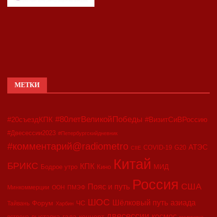
МЕТКИ
#80летВеликойПобеды
#20съездКПК
#ВизитСиВРоссию
#Двесессии2023
#Петербургскийдневник
#комментарий@radiometro
АТЭС
COVID-19
G20
CIIE
Китай
БРИКС
КПК
МИД
Бодрое утро
Кино
Россия
США
Пояс и путь
Минкоммерции
ООН
ПМЭФ
ШОС
азиада
Шёлковый путь
Форум
ЧС
Тайвань
Харбин
двесессии
космос
выставка
гала-концерт