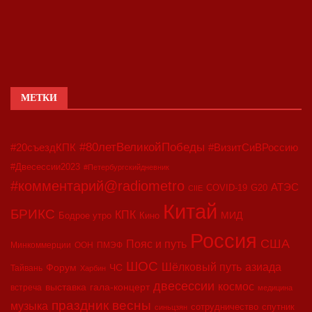
МЕТКИ
#80летВеликойПобеды
#20съездКПК
#ВизитСиВРоссию
#Двесессии2023
#Петербургскийдневник
#комментарий@radiometro
АТЭС
COVID-19
G20
CIIE
Китай
БРИКС
КПК
МИД
Бодрое утро
Кино
Россия
США
Пояс и путь
Минкоммерции
ООН
ПМЭФ
ШОС
азиада
Шёлковый путь
Форум
ЧС
Тайвань
Харбин
двесессии
космос
выставка
гала-концерт
встреча
медицина
праздник весны
музыка
сотрудничество
спутник
синьцзян