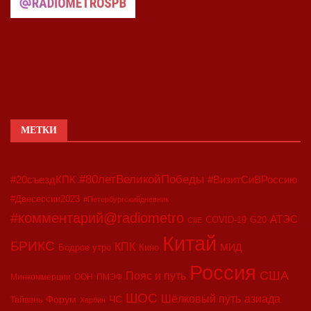
МЕТКИ
#80летВеликойПобеды
#20съездКПК
#ВизитСиВРоссию
#Двесессии2023
#Петербургскийдневник
#комментарий@radiometro
АТЭС
COVID-19
G20
CIIE
Китай
БРИКС
КПК
МИД
Бодрое утро
Кино
Россия
США
Пояс и путь
Минкоммерции
ООН
ПМЭФ
ШОС
азиада
Шёлковый путь
Форум
ЧС
Тайвань
Харбин