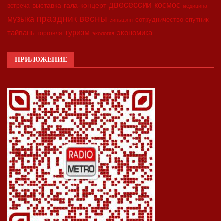
двесессии
космос
выставка
гала-концерт
встреча
медицина
праздник весны
музыка
сотрудничество
спутник
синьцзян
туризм
экономика
тайвань
торговля
экология
ПРИЛОЖЕНИЕ