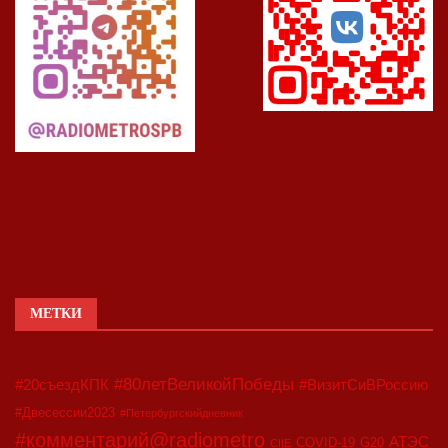
МЕТКИ
#80летВеликойПобеды
#20съездКПК
#ВизитСиВРоссию
#Двесессии2023
#Петербургскийдневник
#комментарий@radiometro
АТЭС
COVID-19
G20
CIIE