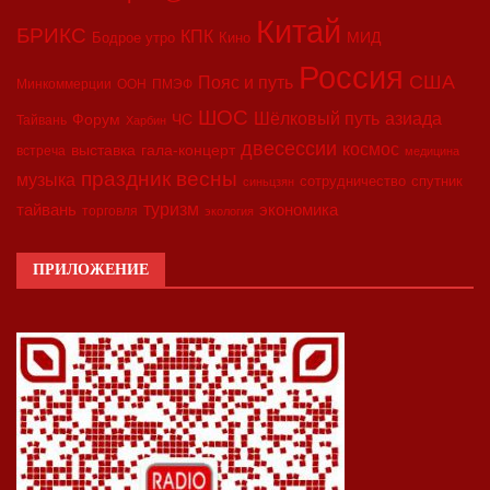
Китай
БРИКС
КПК
МИД
Бодрое утро
Кино
Россия
США
Пояс и путь
Минкоммерции
ООН
ПМЭФ
ШОС
азиада
Шёлковый путь
Форум
ЧС
Тайвань
Харбин
двесессии
космос
выставка
гала-концерт
встреча
медицина
праздник весны
музыка
сотрудничество
спутник
синьцзян
туризм
экономика
тайвань
торговля
экология
ПРИЛОЖЕНИЕ