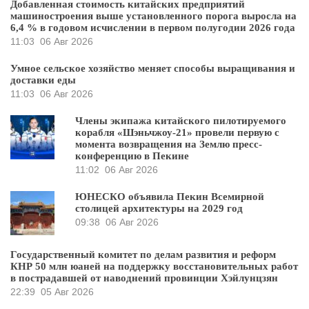
Добавленная стоимость китайских предприятий
машиностроения выше установленного порога выросла на
6,4 % в годовом исчислении в первом полугодии 2026 года
11:03
06 Авг 2026
Умное сельское хозяйство меняет способы выращивания и
доставки еды
11:03
06 Авг 2026
Члены экипажа китайского пилотируемого
корабля «Шэньчжоу-21» провели первую с
момента возвращения на Землю пресс-
конференцию в Пекине
11:02
06 Авг 2026
ЮНЕСКО объявила Пекин Всемирной
столицей архитектуры на 2029 год
09:38
06 Авг 2026
Государственный комитет по делам развития и реформ
КНР 50 млн юаней на поддержку восстановительных работ
в пострадавшей от наводнений провинции Хэйлунцзян
22:39
05 Авг 2026