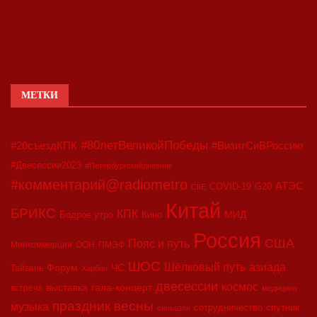
МЕТКИ
#80летВеликойПобеды
#20съездКПК
#ВизитСиВРоссию
#Двесессии2023
#Петербургскийдневник
#комментарий@radiometro
АТЭС
COVID-19
G20
CIIE
Китай
БРИКС
КПК
МИД
Бодрое утро
Кино
Россия
США
Пояс и путь
Минкоммерции
ООН
ПМЭФ
ШОС
азиада
Шёлковый путь
Форум
ЧС
Тайвань
Харбин
двесессии
космос
выставка
гала-концерт
встреча
медицина
праздник весны
музыка
сотрудничество
спутник
синьцзян