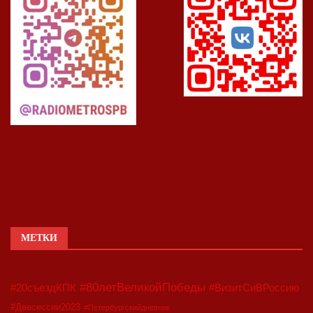
МЕТКИ
#80летВеликойПобеды
#20съездКПК
#ВизитСиВРоссию
#Двесессии2023
#Петербургскийдневник