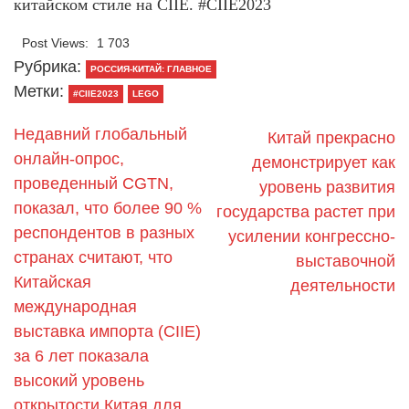
китайском стиле на CIIE. #CIIE2023
Post Views:
1 703
Рубрика:
РОССИЯ-КИТАЙ: ГЛАВНОЕ
Метки:
#CIIE2023
LEGO
Недавний глобальный
Китай прекрасно
онлайн-опрос,
демонстрирует как
проведенный CGTN,
уровень развития
показал, что более 90 %
государства растет при
респондентов в разных
усилении конгрессно-
странах считают, что
выставочной
Китайская
деятельности
международная
выставка импорта (CIIE)
за 6 лет показала
высокий уровень
открытости Китая для