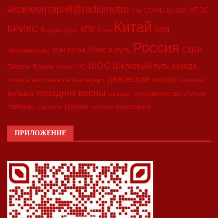
#комментарий@radiometro
АТЭС
COVID-19
G20
CIIE
Китай
БРИКС
КПК
МИД
Бодрое утро
Кино
Россия
США
Пояс и путь
Минкоммерции
ООН
ПМЭФ
ШОС
азиада
Шёлковый путь
Форум
ЧС
Тайвань
Харбин
двесессии
космос
выставка
гала-концерт
встреча
медицина
праздник весны
музыка
сотрудничество
спутник
синьцзян
туризм
экономика
тайвань
торговля
экология
ПРИЛОЖЕНИЕ