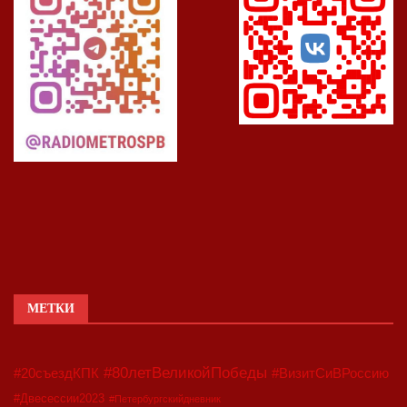
МЕТКИ
#80летВеликойПобеды
#20съездКПК
#ВизитСиВРоссию
#Двесессии2023
#Петербургскийдневник