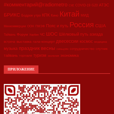
#комментарий@radiometro
АТЭС
COVID-19
G20
CIIE
Китай
БРИКС
КПК
МИД
Бодрое утро
Кино
Россия
США
Пояс и путь
Минкоммерции
ООН
ПМЭФ
ШОС
азиада
Шёлковый путь
Форум
ЧС
Тайвань
Харбин
двесессии
космос
выставка
гала-концерт
встреча
медицина
праздник весны
музыка
сотрудничество
спутник
синьцзян
туризм
экономика
тайвань
торговля
экология
ПРИЛОЖЕНИЕ