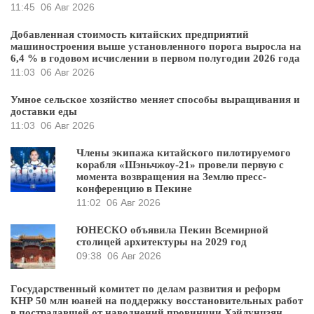
11:45
06 Авг 2026
Добавленная стоимость китайских предприятий
машиностроения выше установленного порога выросла на
6,4 % в годовом исчислении в первом полугодии 2026 года
11:03
06 Авг 2026
Умное сельское хозяйство меняет способы выращивания и
доставки еды
11:03
06 Авг 2026
Члены экипажа китайского пилотируемого
корабля «Шэньчжоу-21» провели первую с
момента возвращения на Землю пресс-
конференцию в Пекине
11:02
06 Авг 2026
ЮНЕСКО объявила Пекин Всемирной
столицей архитектуры на 2029 год
09:38
06 Авг 2026
Государственный комитет по делам развития и реформ
КНР 50 млн юаней на поддержку восстановительных работ
в пострадавшей от наводнений провинции Хэйлунцзян