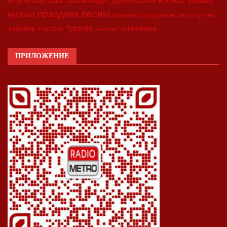
космос
выставка
гала-концерт
встреча
медицина
праздник весны
музыка
сотрудничество
спутник
синьцзян
туризм
экономика
тайвань
торговля
экология
ПРИЛОЖЕНИЕ