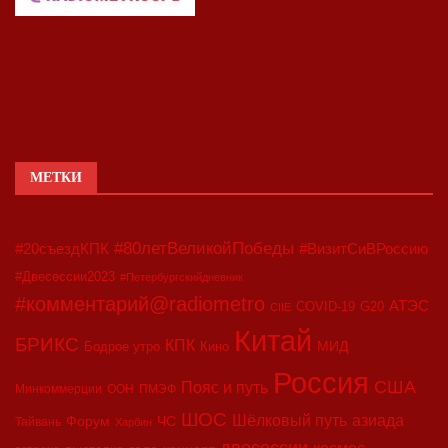
МЕТКИ
#80летВеликойПобеды
#20съездКПК
#ВизитСиВРоссию
#Двесессии2023
#Петербургскийдневник
#комментарий@radiometro
АТЭС
COVID-19
G20
CIIE
Китай
БРИКС
КПК
МИД
Бодрое утро
Кино
Россия
США
Пояс и путь
Минкоммерции
ООН
ПМЭФ
ШОС
азиада
Шёлковый путь
Форум
ЧС
Тайвань
Харбин
двесессии