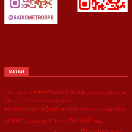
МЕТКИ
#80летВеликойПобеды
#20съездКПК
#ВизитСиВРоссию
#Двесессии2023
#Петербургскийдневник
#комментарий@radiometro
АТЭС
COVID-19
G20
CIIE
Китай
БРИКС
КПК
МИД
Бодрое утро
Кино