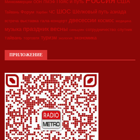
Россия
США
Пояс и путь
Минкоммерции
ООН
ПМЭФ
ШОС
азиада
Шёлковый путь
Форум
ЧС
Тайвань
Харбин
двесессии
космос
выставка
гала-концерт
встреча
медицина
праздник весны
музыка
сотрудничество
спутник
синьцзян
туризм
экономика
тайвань
торговля
экология
ПРИЛОЖЕНИЕ