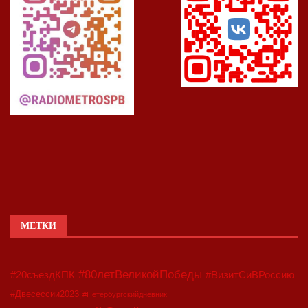
МЕТКИ
#80летВеликойПобеды
#20съездКПК
#ВизитСиВРоссию
#Двесессии2023
#Петербургскийдневник