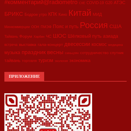
#комментарий@radiometro
АТЭС
COVID-19
G20
CIIE
Китай
БРИКС
КПК
МИД
Бодрое утро
Кино
Россия
США
Пояс и путь
Минкоммерции
ООН
ПМЭФ
ШОС
азиада
Шёлковый путь
Форум
ЧС
Тайвань
Харбин
двесессии
космос
выставка
гала-концерт
встреча
медицина
праздник весны
музыка
сотрудничество
спутник
синьцзян
туризм
экономика
тайвань
торговля
экология
ПРИЛОЖЕНИЕ