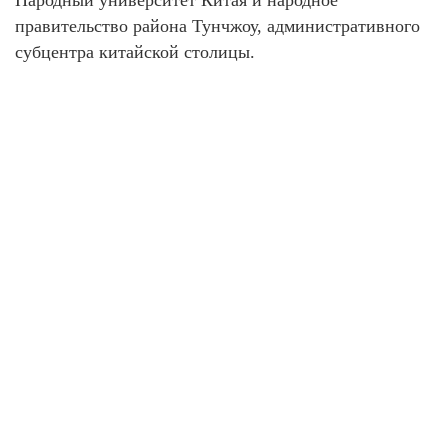
Народный университет Китая и народное
правительство района Тунчжоу, административного
субцентра китайской столицы.