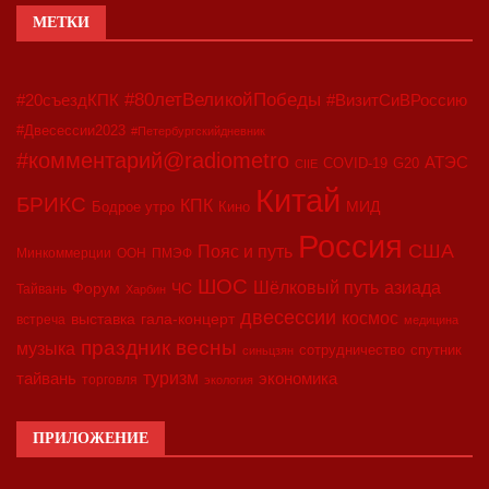
МЕТКИ
#80летВеликойПобеды
#20съездКПК
#ВизитСиВРоссию
#Двесессии2023
#Петербургскийдневник
#комментарий@radiometro
АТЭС
COVID-19
G20
CIIE
Китай
БРИКС
КПК
МИД
Бодрое утро
Кино
Россия
США
Пояс и путь
Минкоммерции
ООН
ПМЭФ
ШОС
азиада
Шёлковый путь
Форум
ЧС
Тайвань
Харбин
двесессии
космос
выставка
гала-концерт
встреча
медицина
праздник весны
музыка
сотрудничество
спутник
синьцзян
туризм
экономика
тайвань
торговля
экология
ПРИЛОЖЕНИЕ