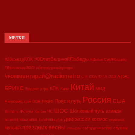
МЕТКИ
#80летВеликойПобеды
#20съездКПК
#ВизитСиВРоссию
#Двесессии2023
#Петербургскийдневник
#комментарий@radiometro
АТЭС
G20
COVID-19
CIIE
Китай
БРИКС
КПК
МИД
Бодрое утро
Кино
Россия
США
Пояс и путь
Минкоммерции
ООН
ПМЭФ
ШОС
азиада
Шёлковый путь
Форум
ЧС
Тайвань
Харбин
двесессии
космос
выставка
гала-концерт
встреча
медицина
праздник весны
музыка
сотрудничество
спутник
синьцзян