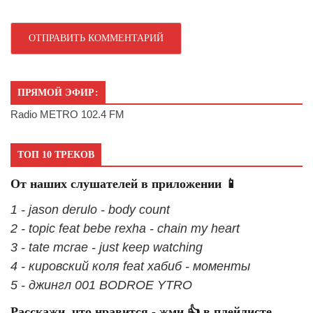
ПРЯМОЙ ЭФИР:
Radio METRO 102.4 FM
ТОП 10 ТРЕКОВ
От наших слушателей в приложении 📱
1 - jason derulo - body count
2 - topic feat bebe rexha - chain my heart
3 - tate mcrae - just keep watching
4 - кировский коля feat хабиб - моменты
5 - джингл 001 BODROE YTRO
Расскажи, что нравится - жми 👍 в плейлисте