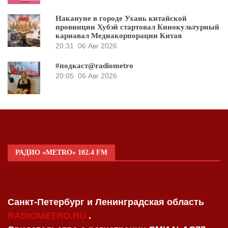
Накануне в городе Ухань китайской
провинции Хубэй стартовал Кинокультурный
карнавал Медиакорпорации Китая
20:31
06 Авг 2026
#подкаст@radiometro
20:05
06 Авг 2026
РАДИО «METRO» 102.4 FM
Санкт-Петербург и Ленинградская область
RADIOMETRO.RU
.