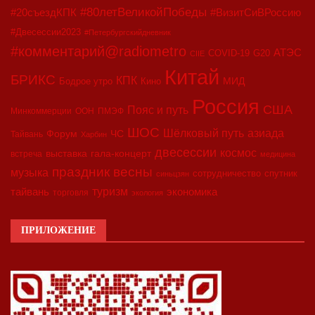
#80летВеликойПобеды
#20съездКПК
#ВизитСиВРоссию
#Двесессии2023
#Петербургскийдневник
#комментарий@radiometro
АТЭС
COVID-19
G20
CIIE
Китай
БРИКС
КПК
МИД
Бодрое утро
Кино
Россия
США
Пояс и путь
Минкоммерции
ООН
ПМЭФ
ШОС
азиада
Шёлковый путь
Форум
ЧС
Тайвань
Харбин
двесессии
космос
выставка
гала-концерт
встреча
медицина
праздник весны
музыка
сотрудничество
спутник
синьцзян
туризм
экономика
тайвань
торговля
экология
ПРИЛОЖЕНИЕ