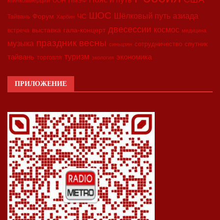
Минкоммерции
ООН
ПМЭФ
ШОС
азиада
Шёлковый путь
Форум
ЧС
Тайвань
Харбин
двесессии
космос
выставка
гала-концерт
встреча
медицина
праздник весны
музыка
сотрудничество
спутник
синьцзян
туризм
экономика
тайвань
торговля
экология
ПРИЛОЖЕНИЕ