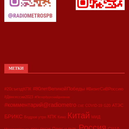
МЕТКИ
#80летВеликойПобеды
#20съездКПК
#ВизитСиВРоссию
#Двесессии2023
#Петербургскийдневник
#комментарий@radiometro
АТЭС
COVID-19
G20
CIIE
Китай
БРИКС
КПК
МИД
Бодрое утро
Кино
Россия
США
Пояс и путь