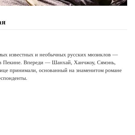
ая
амых известных и необычных русских мюзиклов —
 в Пекине. Впереди — Шанхай, Ханчжоу, Сямэнь,
лице принимали, основанный на знаменитом романе
еспонденты.