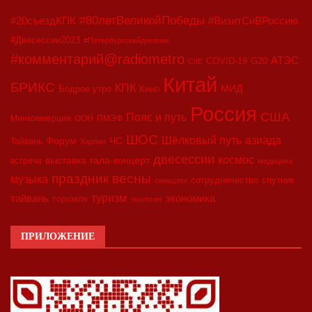
#80летВеликойПобеды
#20съездКПК
#ВизитСиВРоссию
#Двесессии2023
#Петербургскийдневник
#комментарий@radiometro
АТЭС
COVID-19
G20
CIIE
Китай
БРИКС
КПК
МИД
Бодрое утро
Кино
Россия
США
Пояс и путь
Минкоммерции
ООН
ПМЭФ
ШОС
азиада
Шёлковый путь
Форум
ЧС
Тайвань
Харбин
двесессии
космос
выставка
гала-концерт
встреча
медицина
праздник весны
музыка
сотрудничество
спутник
синьцзян
туризм
экономика
тайвань
торговля
экология
ПРИЛОЖЕНИЕ