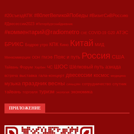
#80летВеликойПобеды
#20съездКПК
#ВизитСиВРоссию
#Двесессии2023
#Петербургскийдневник
#комментарий@radiometro
АТЭС
COVID-19
G20
CIIE
Китай
БРИКС
КПК
МИД
Бодрое утро
Кино
Россия
США
Пояс и путь
Минкоммерции
ООН
ПМЭФ
ШОС
азиада
Шёлковый путь
Форум
ЧС
Тайвань
Харбин
двесессии
космос
выставка
гала-концерт
встреча
медицина
праздник весны
музыка
сотрудничество
спутник
синьцзян
туризм
экономика
тайвань
торговля
экология
ПРИЛОЖЕНИЕ