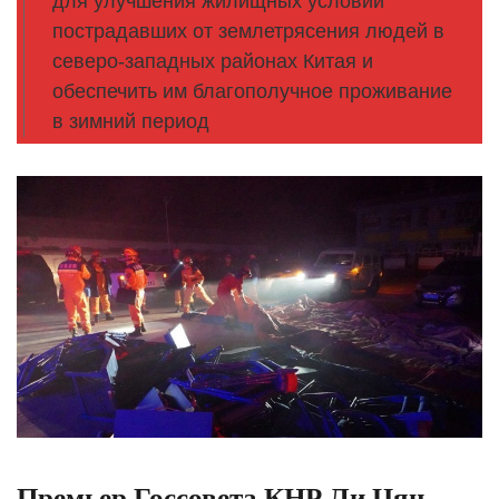
для улучшения жилищных условий
пострадавших от землетрясения людей в
северо-западных районах Китая и
обеспечить им благополучное проживание
в зимний период
Премьер Госсовета КНР Ли Цян