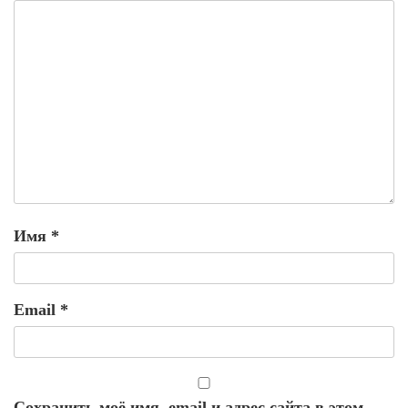
Имя
*
Email
*
Сохранить моё имя, email и адрес сайта в этом