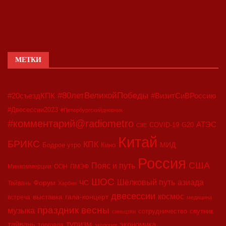
МЕТКИ
#80летВеликойПобеды
#20съездКПК
#ВизитСиВРоссию
#Двесессии2023
#Петербургскийдневник
#комментарий@radiometro
АТЭС
COVID-19
G20
CIIE
Китай
БРИКС
КПК
МИД
Бодрое утро
Кино
Россия
США
Пояс и путь
Минкоммерции
ООН
ПМЭФ
ШОС
азиада
Шёлковый путь
Форум
ЧС
Тайвань
Харбин
двесессии
космос
выставка
гала-концерт
встреча
медицина
праздник весны
музыка
сотрудничество
спутник
синьцзян
туризм
экономика
тайвань
торговля
экология