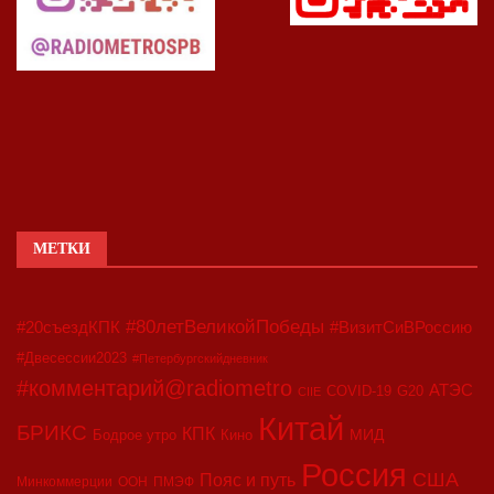
МЕТКИ
#80летВеликойПобеды
#20съездКПК
#ВизитСиВРоссию
#Двесессии2023
#Петербургскийдневник
#комментарий@radiometro
АТЭС
COVID-19
G20
CIIE
Китай
БРИКС
КПК
МИД
Бодрое утро
Кино
Россия
США
Пояс и путь
Минкоммерции
ООН
ПМЭФ