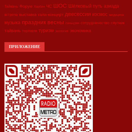
ШОС
азиада
Шёлковый путь
Форум
ЧС
Тайвань
Харбин
двесессии
космос
выставка
гала-концерт
встреча
медицина
праздник весны
музыка
сотрудничество
спутник
синьцзян
туризм
экономика
тайвань
торговля
экология
ПРИЛОЖЕНИЕ