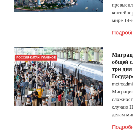
превысил
контейнер
мире 14-
Подробн
Миграц
РОССИЯ-КИТАЙ: ГЛАВНОЕ
общей с
три дня
Государ
metroadmi
Миграцио
сложности
случаю Н
делам ми
Подробн