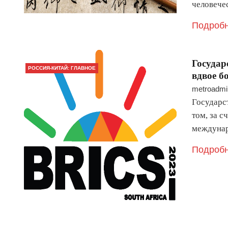
человече
Подробн
Государ
РОССИЯ-КИТАЙ: ГЛАВНОЕ
вдвое б
metroadmi
Государст
том, за с
междунар
Подробн