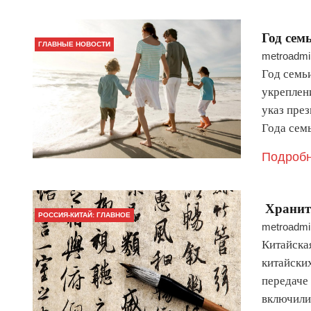
Год сем
ГЛАВНЫЕ НОВОСТИ
metroadmi
Год семьи
укреплен
указ през
Года сем
Подробн
Храните
РОССИЯ-КИТАЙ: ГЛАВНОЕ
metroadmi
Китайска
китайски
передаче 
включили