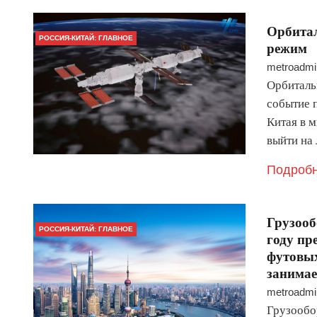
Орбитал
РОССИЯ-КИТАЙ: ГЛАВНОЕ
режим
metroadmi
Орбиталь
событие 
Китая в 
выйти на
Подробн
Грузооб
РОССИЯ-КИТАЙ: ГЛАВНОЕ
году пр
футовых
занимае
metroadmi
Грузообо