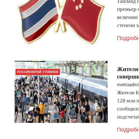
Таиланд 
премьер-
величине
степени 
Подробн
Жители 
РОССИЯ-КИТАЙ: ГЛАВНОЕ
соверши
metroadmi
Жители К
128 млн п
сообщило
подсчета
Подробн