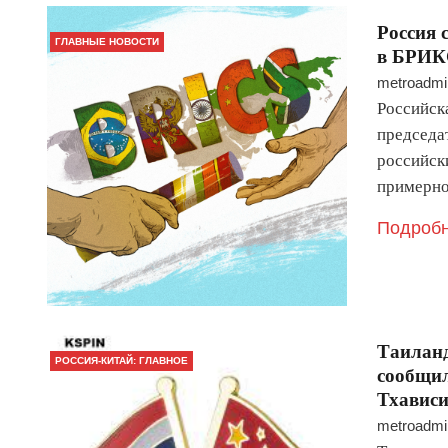
Россия 
ГЛАВНЫЕ НОВОСТИ
в БРИ
metroadmi
Российск
председа
российск
примерно
Подробн
Таиланд
РОССИЯ-КИТАЙ: ГЛАВНОЕ
сообщил
Тхавис
metroadmi