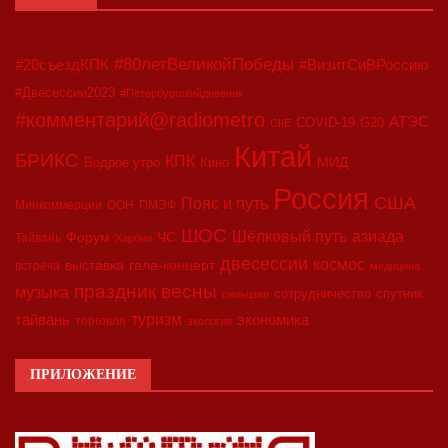
#80летВеликойПобеды
#20съездКПК
#ВизитСиВРоссию
#Двесессии2023
#Петербургскийдневник
#комментарий@radiometro
АТЭС
COVID-19
G20
CIIE
Китай
БРИКС
КПК
МИД
Бодрое утро
Кино
Россия
США
Пояс и путь
Минкоммерции
ООН
ПМЭФ
ШОС
азиада
Шёлковый путь
Форум
ЧС
Тайвань
Харбин
двесессии
космос
выставка
гала-концерт
встреча
медицина
праздник весны
музыка
сотрудничество
спутник
синьцзян
туризм
экономика
тайвань
торговля
экология
ПРИЛОЖЕНИЕ