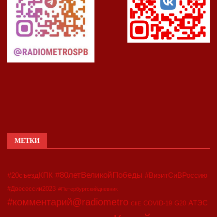
МЕТКИ
#80летВеликойПобеды
#20съездКПК
#ВизитСиВРоссию
#Двесессии2023
#Петербургскийдневник
#комментарий@radiometro
АТЭС
COVID-19
G20
CIIE