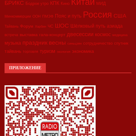
Китай
БРИКС
КПК
МИД
Бодрое утро
Кино
Россия
США
Пояс и путь
Минкоммерции
ООН
ПМЭФ
ШОС
азиада
Шёлковый путь
Форум
ЧС
Тайвань
Харбин
двесессии
космос
выставка
гала-концерт
встреча
медицина
праздник весны
музыка
сотрудничество
спутник
синьцзян
туризм
экономика
тайвань
торговля
экология
ПРИЛОЖЕНИЕ