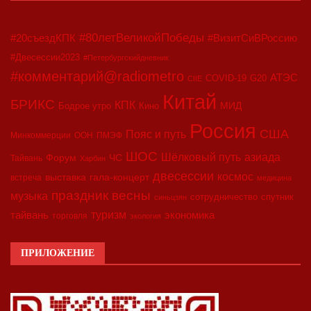
#80летВеликойПобеды
#20съездКПК
#ВизитСиВРоссию
#Двесессии2023
#Петербургскийдневник
#комментарий@radiometro
АТЭС
COVID-19
G20
CIIE
Китай
БРИКС
КПК
МИД
Бодрое утро
Кино
Россия
США
Пояс и путь
Минкоммерции
ООН
ПМЭФ
ШОС
азиада
Шёлковый путь
Форум
ЧС
Тайвань
Харбин
двесессии
космос
выставка
гала-концерт
встреча
медицина
праздник весны
музыка
сотрудничество
спутник
синьцзян
туризм
экономика
тайвань
торговля
экология
ПРИЛОЖЕНИЕ