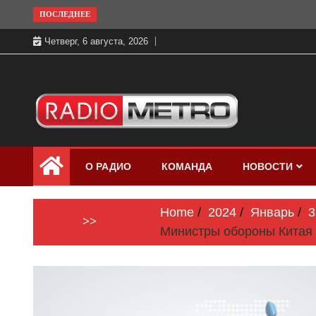
Skip
ПОСЛЕДНЕЕ
to
Четверг, 6 августа, 2026
content
Слушать онлайн и на 102.4 FM
Радио МЕТРО
бесплатно в хорошем качестве Санкт-
О РАДИО
КОМАНДА
НОВОСТИ
Петербург и Россия
Home
2024
Январь
3
>>
Министры обороны Китая 