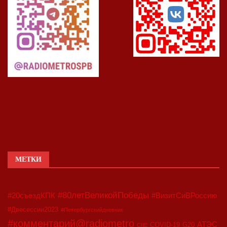
МЕТКИ
#80летВеликойПобеды
#20съездКПК
#ВизитСиВРоссию
#Двесессии2023
#Петербургскийдневник
#комментарий@radiometro
АТЭС
COVID-19
G20
CIIE