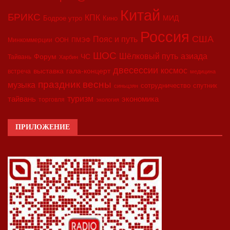
Китай
БРИКС
КПК
МИД
Бодрое утро
Кино
Россия
США
Пояс и путь
Минкоммерции
ООН
ПМЭФ
ШОС
азиада
Шёлковый путь
Форум
ЧС
Тайвань
Харбин
двесессии
космос
выставка
гала-концерт
встреча
медицина
праздник весны
музыка
сотрудничество
спутник
синьцзян
туризм
экономика
тайвань
торговля
экология
ПРИЛОЖЕНИЕ