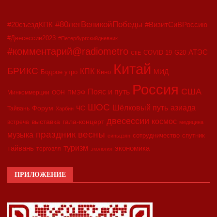
#80летВеликойПобеды
#20съездКПК
#ВизитСиВРоссию
#Двесессии2023
#Петербургскийдневник
#комментарий@radiometro
АТЭС
COVID-19
G20
CIIE
Китай
БРИКС
КПК
МИД
Бодрое утро
Кино
Россия
США
Пояс и путь
Минкоммерции
ООН
ПМЭФ
ШОС
азиада
Шёлковый путь
Форум
ЧС
Тайвань
Харбин
двесессии
космос
выставка
гала-концерт
встреча
медицина
праздник весны
музыка
сотрудничество
спутник
синьцзян
туризм
экономика
тайвань
торговля
экология
ПРИЛОЖЕНИЕ