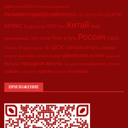
#Двесессии2023
#Петербургскийдневник
#комментарий@radiometro
АТЭС
COVID-19
G20
CIIE
Китай
БРИКС
КПК
МИД
Бодрое утро
Кино
Россия
США
Пояс и путь
Минкоммерции
ООН
ПМЭФ
ШОС
азиада
Шёлковый путь
Форум
ЧС
Тайвань
Харбин
двесессии
космос
выставка
гала-концерт
встреча
медицина
праздник весны
музыка
сотрудничество
спутник
синьцзян
туризм
экономика
тайвань
торговля
экология
ПРИЛОЖЕНИЕ