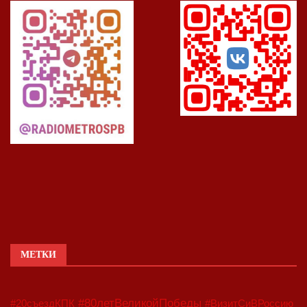
МЕТКИ
#80летВеликойПобеды
#20съездКПК
#ВизитСиВРоссию