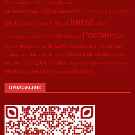
#Двесессии2023
#Петербургскийдневник
#комментарий@radiometro
АТЭС
COVID-19
G20
CIIE
Китай
БРИКС
КПК
МИД
Бодрое утро
Кино
Россия
США
Пояс и путь
Минкоммерции
ООН
ПМЭФ
ШОС
азиада
Шёлковый путь
Форум
ЧС
Тайвань
Харбин
двесессии
космос
выставка
гала-концерт
встреча
медицина
праздник весны
музыка
сотрудничество
спутник
синьцзян
туризм
экономика
тайвань
торговля
экология
ПРИЛОЖЕНИЕ