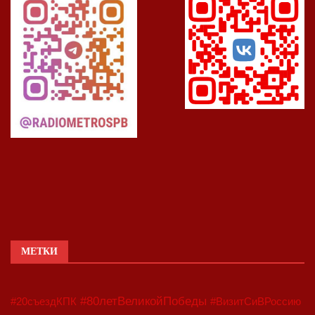
МЕТКИ
#80летВеликойПобеды
#20съездКПК
#ВизитСиВРоссию