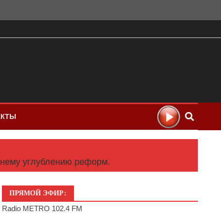
АКТЫ
ннему углублению реформ.
ПРЯМОЙ ЭФИР:
Radio METRO 102.4 FM